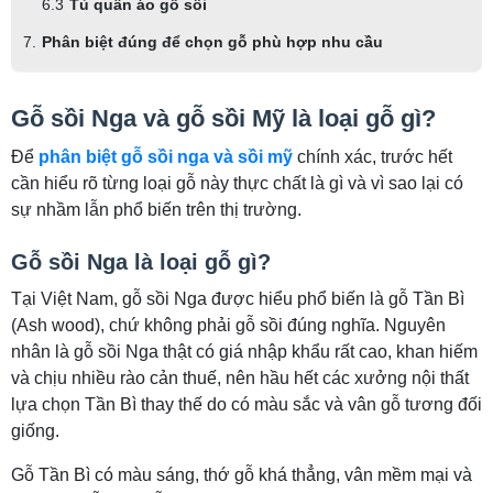
Tủ quần áo gỗ sồi
Phân biệt đúng để chọn gỗ phù hợp nhu cầu
Gỗ sồi Nga và gỗ sồi Mỹ là loại gỗ gì?
Để
phân biệt gỗ sồi nga và sồi mỹ
chính xác, trước hết
cần hiểu rõ từng loại gỗ này thực chất là gì và vì sao lại có
sự nhầm lẫn phổ biến trên thị trường.
Gỗ sồi Nga là loại gỗ gì?
Tại Việt Nam, gỗ sồi Nga được hiểu phổ biến là gỗ Tần Bì
(Ash wood), chứ không phải gỗ sồi đúng nghĩa. Nguyên
nhân là gỗ sồi Nga thật có giá nhập khẩu rất cao, khan hiếm
và chịu nhiều rào cản thuế, nên hầu hết các xưởng nội thất
lựa chọn Tần Bì thay thế do có màu sắc và vân gỗ tương đối
giống.
Gỗ Tần Bì có màu sáng, thớ gỗ khá thẳng, vân mềm mại và