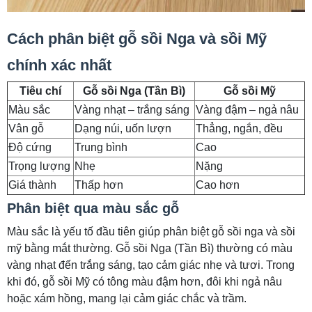
Cách phân biệt gỗ sồi Nga và sồi Mỹ
chính xác nhất
Tiêu chí
Gỗ sồi Nga (Tần Bì)
Gỗ sồi Mỹ
Màu sắc
Vàng nhạt – trắng sáng
Vàng đậm – ngả nâu
Vân gỗ
Dạng núi, uốn lượn
Thẳng, ngắn, đều
Độ cứng
Trung bình
Cao
Trọng lượng
Nhẹ
Nặng
Giá thành
Thấp hơn
Cao hơn
Phân biệt qua màu sắc gỗ
Màu sắc là yếu tố đầu tiên giúp phân biệt gỗ sồi nga và sồi
mỹ bằng mắt thường. Gỗ sồi Nga (Tần Bì) thường có màu
vàng nhạt đến trắng sáng, tạo cảm giác nhẹ và tươi. Trong
khi đó, gỗ sồi Mỹ có tông màu đậm hơn, đôi khi ngả nâu
hoặc xám hồng, mang lại cảm giác chắc và trầm.