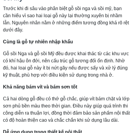
Trước khi đi sâu vào phân biệt gỗ sồi nga và sồi mỹ, bạn
cần hiểu vì sao hai loại gỗ này lại thường xuyên bị nhầm
lẫn. Nguyên nhân nằm ở những điểm tương đồng khá rõ rệt
dưới đây.
Cùng là gỗ tự nhiên nhập khẩu
Gỗ sồi Nga và gỗ sồi Mỹ đều được khai thác từ các khu vực
có khí hậu ôn đới, nên cấu trúc gỗ tương đối ổn định. Nhờ
đó, hai loại gỗ này ít bị nứt gãy nếu được sấy và xử lý đúng
kỹ thuật, phù hợp với điều kiện sử dụng trong nhà ở.
Khả năng bám vít và bám sơn tốt
Cả hai dòng gỗ đều có thớ gỗ chắc, giúp vít bám chặt và lớp
sơn phủ bền màu theo thời gian. Điều này giúp quá trình thi
công diễn ra thuận lợi, đồng thời đảm bảo sản phẩm nội thất
có độ hoàn thiện cao và chắc chắn khi sử dụng lâu dài.
Dễ ứng dụng trong thiết kế nội thất