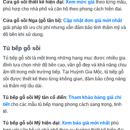
Cửa gỗ sồi thiết kế hiện đại:
Xem mức giá
theo từng mẫu,
phù hợp cho nhà phố và căn hộ theo phong cách hiện đại.
Cửa gỗ sồi Nga (gỗ tần bì):
Cập nhật đơn giá mới nhất
giải pháp tối ưu chi phí nhưng vẫn đảm bảo tính thẩm mỹ và
độ bền khi sử dụng.
Tủ bếp gỗ sồi
Tủ bếp gỗ sồi là một trong những hạng mục được nhiều gia
đình lựa chọn nhờ độ bền cao, vân gỗ đẹp và khả năng chịu
ẩm tốt trong môi trường bếp. Tại Huỳnh Gia Mộc, tủ bếp gỗ
sồi được thiết kế theo từng không gian, đảm bảo công năng
và thẩm mỹ lâu dài.
Tủ bếp gỗ sồi Mỹ tân cổ điển
:
Tham khảo bảng giá chi
tiết
cho các mẫu tủ bếp mang phong cách sang trọng, tinh
tế.
Tủ bếp gỗ sồi Mỹ hiện đại:
Xem báo giá mới nhất
phù
hợp với căn hộ và nhà phố theo xu hướng thiết kế hiện đại.