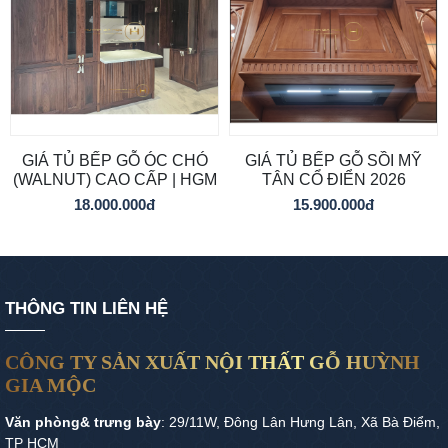
GIÁ TỦ BẾP GỖ ÓC CHÓ
GIÁ TỦ BẾP GỖ SỒI MỸ
(WALNUT) CAO CẤP | HGM
TÂN CỔ ĐIỂN 2026
18.000.000đ
15.900.000đ
THÔNG TIN LIÊN HỆ
CÔNG TY SẢN XUẤT NỘI THẤT GỖ HUỲNH
GIA MỘC
Văn phòng& trưng bày
: 29/11W, Đông Lân Hưng Lân, Xã Bà Điểm,
TP HCM