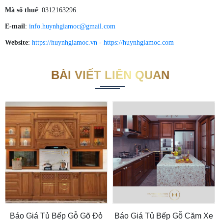
Mã số thuế
: 0312163296.
E-mail
:
info.huynhgiamoc@gmail.com
Website
:
https://huynhgiamoc.vn
-
https://huynhgiamoc.com
BÀI VIẾT LIÊN QUAN
Báo Giá Tủ Bếp Gỗ Gõ Đỏ
Báo Giá Tủ Bếp Gỗ Căm Xe