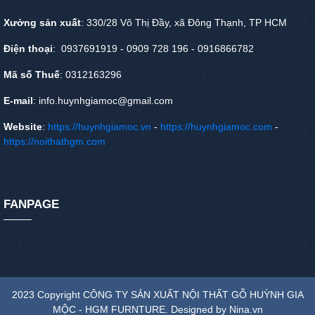
Xưởng sản xuất
: 330/28 Võ Thị Đầy, xã Đông Thạnh, TP HCM
Điện thoại
: 0937691919 - 0909 728 196 - 0916866782
Mã số Thuế
: 0312163296
E-mail
: info.huynhgiamoc@gmail.com
Website
:
https://huynhgiamoc.vn
-
https://huynhgiamoc.com
-
https://noithathgm.com
FANPAGE
2023 Copyright CÔNG TY SẢN XUẤT NỘI THẤT GỖ HUỲNH GIA
MỘC - HGM FURNTURE. Designed by Nina.vn