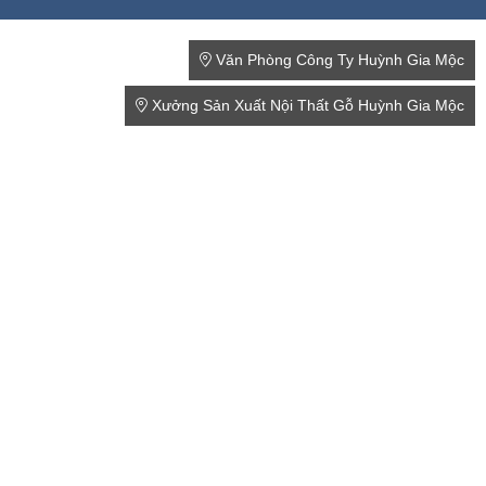
Văn Phòng Công Ty Huỳnh Gia Mộc
Xưởng Sản Xuất Nội Thất Gỗ Huỳnh Gia Mộc