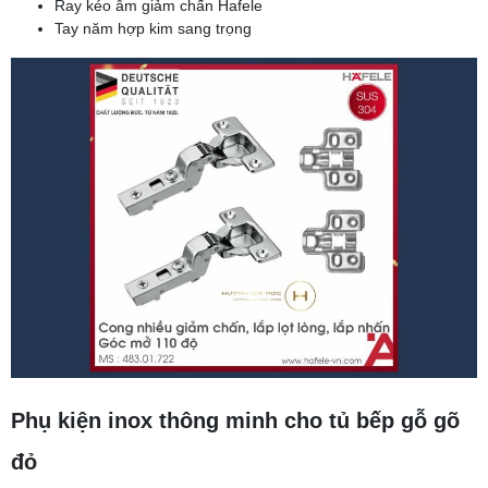
Ray kéo âm giảm chấn Hafele
Tay năm hợp kim sang trọng
Phụ kiện inox thông minh cho tủ bếp gỗ gõ
đỏ