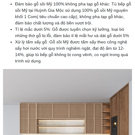
Đảm bảo gỗ sồi Mỹ 100% không pha tạp gỗ khác: Tủ bếp gỗ
sồi Mỹ tại Huỳnh Gia Mộc sử dụng 100% gỗ sồi Mỹ nguyên
khối 1 Com( tiêu chuẩn cao cấp), không pha tạp gỗ khác,
đảm bảo chất lượng và độ bền vượt trội.
Tỉ lệ mắc dưới 5%: Gỗ được tuyển chọn kỹ lưỡng, loại bỏ
những thớ gỗ bị lỗi, đảm bảo tỉ lệ mắt hư và dát gỗ dưới 5%
Xử lý tẩm sấy gỗ :Gỗ sồi Mỹ được tẩm sấy theo công nghệ
sấy hơi nước với quy trình nghiêm ngặt, đạt độ ẩm từ 12-
14%, giúp tủ bếp gỗ không bị cong vênh, co ngót trong quá
trình sử dụng.