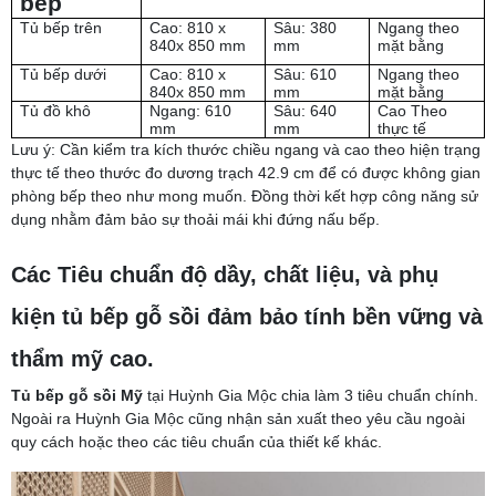
bếp
Tủ bếp trên
Cao: 810 x
Sâu: 380
Ngang theo
840x 850 mm
mm
mặt bằng
Tủ bếp dưới
Cao: 810 x
Sâu: 610
Ngang theo
840x 850 mm
mm
mặt bằng
Tủ đồ khô
Ngang: 610
Sâu: 640
Cao Theo
mm
mm
thực tế
Lưu ý: Cần kiểm tra kích thước chiều ngang và cao theo hiện trạng
thực tế theo thước đo dương trạch 42.9 cm để có được không gian
phòng bếp theo như mong muốn. Đồng thời kết hợp công năng sử
dụng nhằm đảm bảo sự thoải mái khi đứng nấu bếp.
Các Tiêu chuẩn độ dầy, chất liệu, và phụ
kiện tủ bếp gỗ sồi đảm bảo tính bền vững và
thẩm mỹ cao.
Tủ bếp gỗ sồi Mỹ
tại Huỳnh Gia Mộc chia làm 3 tiêu chuẩn chính.
Ngoài ra Huỳnh Gia Mộc cũng nhận sản xuất theo yêu cầu ngoài
quy cách hoặc theo các tiêu chuẩn của thiết kế khác.