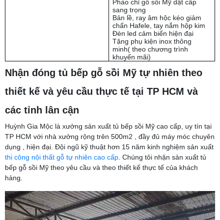
Phào chỉ gỗ sồi Mỹ dật cấp
sang trọng
Bản lề, ray âm hộc kéo giảm
chấn Hafele, tay nắm hộp kim
Đèn led cảm biến hiện đại
Tặng phụ kiện inox thông
minh( theo chương trình
khuyến mãi)
Nhận đóng tủ bếp gỗ sồi Mỹ tự nhiên theo
thiết kế và yêu cầu thực tế tại TP HCM và
các tỉnh lân cận
Huỳnh Gia Mộc là xưởng sản xuất tủ bếp sồi Mỹ cao cấp, uy tín tại
TP HCM với nhà xưởng rộng trên 500m2 , đầy đủ máy móc chuyên
dụng , hiện đại. Đội ngũ kỹ thuật hơn 15 năm kinh nghiệm sản xuất
thi công nội thất gỗ tự nhiên cao cấp
. Chúng tôi nhận sản xuất tủ
bếp gỗ sồi Mỹ theo yêu cầu và theo thiết kế thực tế của khách
hàng.