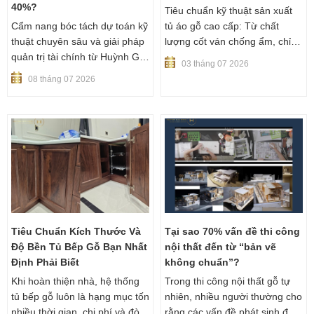
40%?
Tiêu chuẩn kỹ thuật sản xuất
Cẩm nang bóc tách dự toán kỹ
tủ áo gỗ cao cấp: Từ chất
thuật chuyên sâu và giải pháp
lượng cốt ván chống ẩm, chỉ
quản trị tài chính từ Huỳnh Gia
số Formaldehyde an toàn đến
03 tháng 07 2026
Mộc
công nghệ chốt cam liên kết
08 tháng 07 2026
âm không lộ vít. Xem ngay!
Tiêu Chuẩn Kích Thước Và
Tại sao 70% vấn đề thi công
Độ Bền Tủ Bếp Gỗ Bạn Nhất
nội thất đến từ “bản vẽ
Định Phải Biết
không chuẩn”?
Khi hoàn thiện nhà, hệ thống
Trong thi công nội thất gỗ tự
tủ bếp gỗ luôn là hạng mục tốn
nhiên, nhiều người thường cho
nhiều thời gian, chi phí và đòi
rằng các vấn đề phát sinh đến