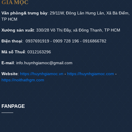
GIA MỘC
Văn phòng& trưng bày
: 29/11W, Đông Lân Hưng Lân, Xã Bà Điểm,
TP HCM
Xưởng sản xuất
: 330/28 Võ Thị Đầy, xã Đông Thạnh, TP HCM
Điện thoại
: 0937691919 - 0909 728 196 - 0916866782
Mã số Thuế
: 0312163296
E-mail
: info.huynhgiamoc@gmail.com
Website
:
https://huynhgiamoc.vn
-
https://huynhgiamoc.com
-
https://noithathgm.com
FANPAGE