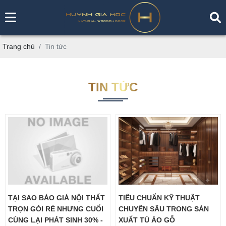
Trang chủ
Tin tức
TIN TỨC
TẠI SAO BÁO GIÁ NỘI THẤT
TIÊU CHUẨN KỸ THUẬT
TRỌN GÓI RẺ NHƯNG CUỐI
CHUYÊN SÂU TRONG SẢN
CÙNG LẠI PHÁT SINH 30% -
XUẤT TỦ ÁO GỖ