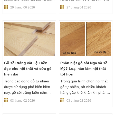
hỏi sự tỉ mỉ nhất.
từ tay nghề thợ hoặc chất
29 tháng 06 2026
27 tháng 04 2026
lượng vật liệu. Tuy nhiên, theo
kinh nghiệm thực tế từ HGM,
phần lớn sai sót lại bắt nguồn
từ bản vẽ nội thất không
chuẩn.
Gỗ sồi trắng vật liệu bền
Phân biệt gỗ sồi Nga và sồi
đẹp cho nội thất và cửa gỗ
Mỹ? Loại nào làm nội thất
hiện đại
tốt hơn
Trong các dòng gỗ tự nhiên
Trong quá trình chọn nội thất
được sử dụng phổ biến hiện
gỗ tự nhiên, rất nhiều khách
nay, gỗ sồi trắng luôn nằm
hàng gặp khó khăn khi phân
trong nhóm được khách hàng
biệt gỗ sồi nga và sồi mỹ vì tên
03 tháng 02 2026
03 tháng 02 2026
quan tâm nhiều nhất nhờ độ
gọi gần giống, màu sắc tương
bền cao, màu sắc sáng và khả
đồng và thường được tư vấn
năng ứng dụng linh hoạt. Từ
chưa thật sự rõ ràng. Trên