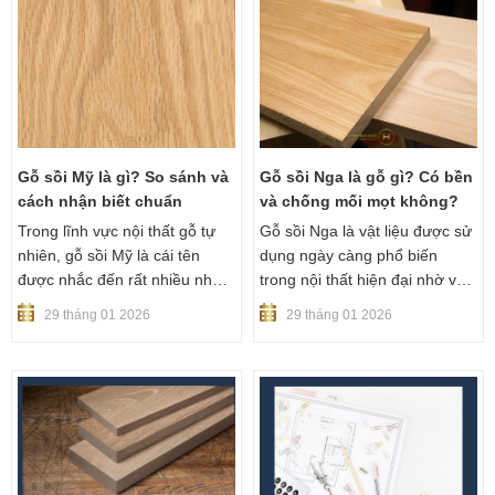
nhà phố, căn hộ cho đến các
thực tế, nếu không hiểu đúng
công trình yêu cầu thẩm mỹ và
bản chất từng loại gỗ, người
độ ổn định lâu dài, vật liệu này
mua rất dễ chọn sai vật liệu so
đều đáp ứng tốt cả về công
với nhu cầu sử dụng thực tế.
năng lẫn giá trị sử dụng.
Gỗ sồi Mỹ là gì? So sánh và
Gỗ sồi Nga là gỗ gì? Có bền
cách nhận biết chuẩn
và chống mối mọt không?
Trong lĩnh vực nội thất gỗ tự
Gỗ sồi Nga là vật liệu được sử
nhiên, gỗ sồi Mỹ là cái tên
dụng ngày càng phổ biến
được nhắc đến rất nhiều nhờ
trong nội thất hiện đại nhờ vẻ
vẻ đẹp sáng màu, vân gỗ rõ và
đẹp tự nhiên, độ bền ổn định
29 tháng 01 2026
29 tháng 01 2026
mức giá dễ tiếp cận. Tuy
và giá thành hợp lý. Tuy nhiên,
nhiên, không ít người vẫn băn
không ít người vẫn còn băn
khoăn gỗ sồi Mỹ có tốt không,
khoăn về chất lượng thực tế,
thuộc nhóm mấy, khác gì so
khả năng chống mối mọt cũng
với sồi Nga và làm sao để
như tính ứng dụng lâu dài của
nhận biết đúng gỗ chất lượng.
loại gỗ này.
Bài viết dưới đây sẽ giúp bạn