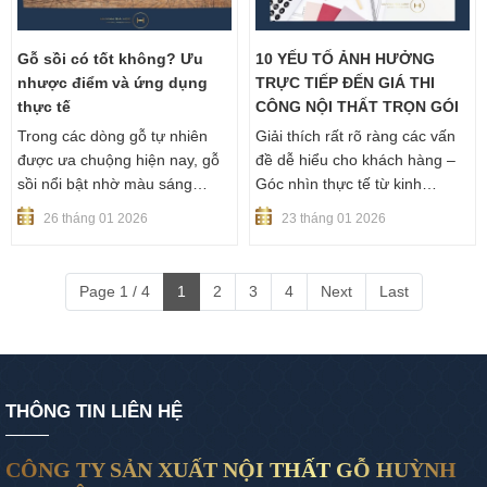
hiểu rõ bản chất, ưu nhược
điểm và ứng dụng thực tế của
gỗ sồi Mỹ trước khi lựa chọn
Gỗ sồi có tốt không? Ưu
10 YẾU TỐ ẢNH HƯỞNG
cho công trình của mình.
nhược điểm và ứng dụng
TRỰC TIẾP ĐẾN GIÁ THI
thực tế
CÔNG NỘI THẤT TRỌN GÓI
Trong các dòng gỗ tự nhiên
Giải thích rất rõ ràng các vấn
được ưa chuộng hiện nay, gỗ
đề dễ hiểu cho khách hàng –
sồi nổi bật nhờ màu sáng
Góc nhìn thực tế từ kinh
sang, vân gỗ đẹp và dễ ứng
nghiệm thiết kế thi công nội
26 tháng 01 2026
23 tháng 01 2026
dụng cho nhiều phong cách
thất Huỳnh Gia Mộc
nội thất. Trong bài viết này,
Huỳnh Gia Mộc sẽ giúp bạn
Page 1 / 4
1
2
3
4
Next
Last
hiểu rõ gỗ sồi là gì, cách nhận
biết, phân loại phổ biến, ưu
nhược điểm, ứng dụng thực tế
và tham khảo báo giá mới nhất
để bạn dễ dự toán chi phí.
THÔNG TIN LIÊN HỆ
CÔNG TY SẢN XUẤT NỘI THẤT GỖ HUỲNH