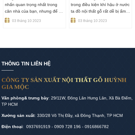
nhấn quan trọng nhất trong
trong điều kiện khí hậu ở nước
căn nhà của bạn, nhưng để sử
ta đồ nội thất gỗ rất dễ bị ẩm
dụng và bảo quản tốt đồ gỗ thì
mốc gây nên những mùi hôi
03 tháng 10 2023
03 tháng 10 2023
các bạn cần tham khảo thêm
khó chịu. Để giải quyết vấn đề
một số tiêu chí mà HGM đưa
này Công ty nội thất Đồ gỗ
ra nhằm làm tăng tuổi thọ của
Huỳnh Gia Mộc mời các bạn
đồ gỗ nội thất trong ngôi nhà
tham khảo mẹo xử lý mùi mốc
của bạn.
trong đồ gỗ sau đây.
THÔNG TIN LIÊN HỆ
CÔNG TY SẢN XUẤT NỘI THẤT GỖ HUỲNH
GIA MỘC
Văn phòng& trưng bày
: 29/11W, Đông Lân Hưng Lân, Xã Bà Điểm,
TP HCM
Xưởng sản xuất
: 330/28 Võ Thị Đầy, xã Đông Thạnh, TP HCM
Điện thoại
: 0937691919 - 0909 728 196 - 0916866782