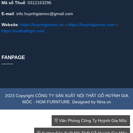
Mã số Thuế
: 0312163296
E-mail
: info.huynhgiamoc@gmail.com
Website
:
https://huynhgiamoc.vn
-
https://huynhgiamoc.com
-
https://noithathgm.com
FANPAGE
2023 Copyright CÔNG TY SẢN XUẤT NỘI THẤT GỖ HUỲNH GIA
MỘC - HGM FURNTURE. Designed by Nina.vn
Văn Phòng Công Ty Huỳnh Gia Mộc