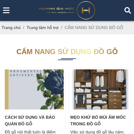
Trang chủ
Trung tâm hỗ trợ
CẨM NANG SỬ DỤNG ĐỒ GỖ
CẨM NANG SỬ DỤNG ĐỒ GỖ
CÁCH SỬ DỤNG VÀ BẢO
MẸO KHỬ BỎ MÙI ẨM MỐC
QUẢN ĐỒ GỖ
TRONG ĐỒ GỖ
Đồ gỗ nội thất luôn là điểm
Việc sử dụng đồ gỗ lâu năm,