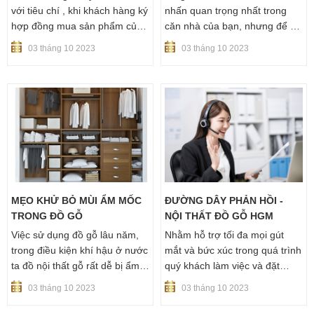
với tiêu chí , khi khách hàng ký
nhấn quan trọng nhất trong
hợp đồng mua sản phẩm của
căn nhà của bạn, nhưng để sử
chúng tôi thì tất cả những gút
dụng và bảo quản tốt đồ gỗ thì
03 tháng 10 2023
03 tháng 10 2023
mắc, không rõ về chất lượng
các bạn cần tham khảo thêm
sản phẩm và chế độ dịch vụ
một số tiêu chí mà HGM đưa
điều được nhân viên tư vấn
ra nhằm làm tăng tuổi thọ của
của chúng tôi giải đáp rõ ràng
đồ gỗ nội thất trong ngôi nhà
triệt để . Chúng tôi tổng hợp
của bạn.
tất cả những câu hỏi của quý
khách trong thời gian qua
nhằm cho giúp quý khách
hàng hiểu rõ hơn về Nội thất
Huỳnh Gia Mộc chúng tôi.
MẸO KHỬ BỎ MÙI ẨM MỐC
ĐƯỜNG DÂY PHẢN HỒI -
TRONG ĐỒ GỖ
NỘI THẤT ĐỒ GỖ HGM
Việc sử dụng đồ gỗ lâu năm,
Nhằm hỗ trợ tối đa mọi gút
trong điều kiện khí hậu ở nước
mắt và bức xúc trong quá trình
ta đồ nội thất gỗ rất dễ bị ẩm
quý khách làm việc và đặt
mốc gây nên những mùi hôi
hàng tại nội thất HGM , nếu
03 tháng 10 2023
03 tháng 10 2023
khó chịu. Để giải quyết vấn đề
quý khách gặp những sự cố
này Công ty nội thất Đồ gỗ
hay những vấn đề mà nhân