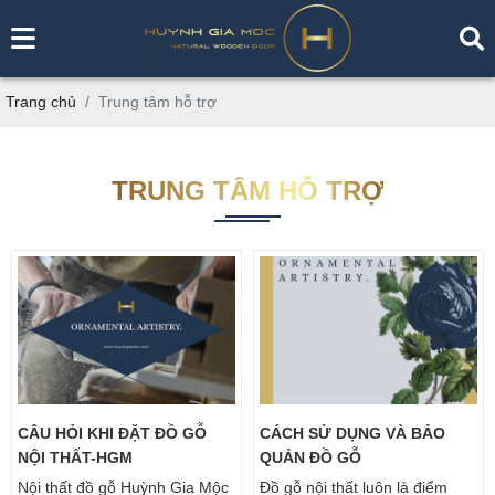
Trang chủ
Trung tâm hỗ trợ
TRUNG TÂM HỖ TRỢ
CÂU HỎI KHI ĐẶT ĐỒ GỖ
CÁCH SỬ DỤNG VÀ BẢO
NỘI THẤT-HGM
QUẢN ĐỒ GỖ
Nội thất đồ gỗ Huỳnh Gia Mộc
Đồ gỗ nội thất luôn là điểm