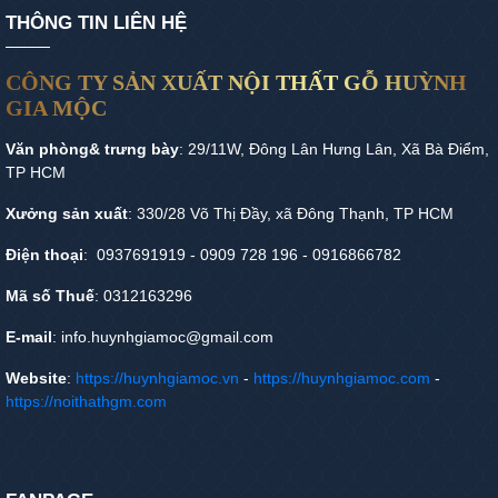
THÔNG TIN LIÊN HỆ
CÔNG TY SẢN XUẤT NỘI THẤT GỖ HUỲNH
GIA MỘC
Văn phòng& trưng bày
: 29/11W, Đông Lân Hưng Lân, Xã Bà Điểm,
TP HCM
Xưởng sản xuất
: 330/28 Võ Thị Đầy, xã Đông Thạnh, TP HCM
Điện thoại
: 0937691919 - 0909 728 196 - 0916866782
Mã số Thuế
: 0312163296
E-mail
: info.huynhgiamoc@gmail.com
Website
:
https://huynhgiamoc.vn
-
https://huynhgiamoc.com
-
https://noithathgm.com