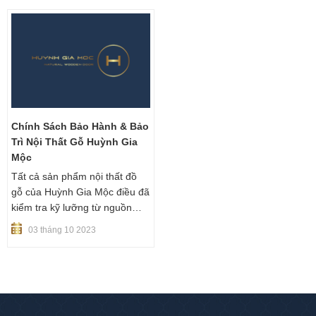
Huỳnh Gia Mộc mời các bạn
viên công ty không giải quyết
tham khảo mẹo xử lý mùi mốc
được , quý khách vui lòng liên
trong đồ gỗ sau đây.
hệ với chúng tôi qua đường
dây nóng sau:
Chính Sách Bảo Hành & Bảo
Trì Nội Thất Gỗ Huỳnh Gia
Mộc
Tất cả sản phẩm nội thất đồ
gỗ của Huỳnh Gia Mộc điều đã
kiểm tra kỹ lưỡng từ nguồn
nguyên liệu gỗ cho đến sản
03 tháng 10 2023
phẩm thi công hoàn thiện cuối
cùng tại công trình. Chúng tôi
cam kết sẽ bảo hành& bảo trì
một cách trung thực và nhiệt
tâm nhất theo chính sách của
chúng tôi.