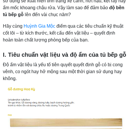
sử dụng sẽ xuất hiện tình trạng xệ cánh, nứt hậu, kẹt ray hay
ẩm mốc khoang chậu rửa. Vậy làm sao để đảm bảo
độ bền
tủ bếp gỗ
lên đến vài chục năm?
Hãy cùng
Huỳnh Gia Mộc
điểm qua các tiêu chuẩn kỹ thuật
cốt lõi – từ kích thước, kết cấu đến vật liệu – quyết định
hoàn toàn chất lượng phòng bếp của bạn.
I. Tiêu chuẩn vật liệu và độ ẩm của tủ bếp gỗ
Độ ẩm vật liệu là yếu tố tiên quyết quyết định gỗ có bị cong
vênh, co ngót hay hở mộng sau một thời gian sử dụng hay
không.