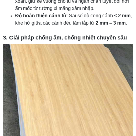
xoắn, giữ ke vuông cho tủ và ngăn chặn tuyệt đối hơi
ẩm mốc từ tường xi măng xâm nhập.
Độ hoàn thiện cánh tủ:
Sai số độ cong cánh
≤ 2 mm
,
khe hở giữa các cánh đều tăm tắp từ
2 mm – 3 mm
.
3. Giải pháp chống ẩm, chống nhiệt chuyên sâu