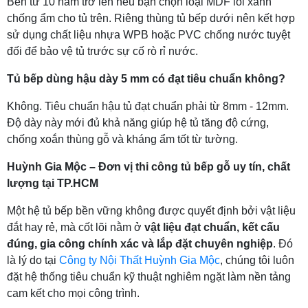
Bền từ 10 năm trở lên nếu bạn chọn loại MDF lõi xanh
chống ẩm cho tủ trên. Riêng thùng tủ bếp dưới nên kết hợp
sử dụng chất liệu nhựa WPB hoặc PVC chống nước tuyệt
đối để bảo vệ tủ trước sự cố rò rỉ nước.
Tủ bếp dùng hậu dày 5 mm có đạt tiêu chuẩn không?
Không. Tiêu chuẩn hậu tủ đạt chuẩn phải từ 8mm - 12mm.
Độ dày này mới đủ khả năng giúp hệ tủ tăng độ cứng,
chống xoắn thùng gỗ và kháng ẩm tốt từ tường.
Huỳnh Gia Mộc – Đơn vị thi công tủ bếp gỗ uy tín, chất
lượng tại TP.HCM
Một hệ tủ bếp bền vững không được quyết định bởi vật liệu
đắt hay rẻ, mà cốt lõi nằm ở
vật liệu đạt chuẩn, kết cấu
đúng, gia công chính xác và lắp đặt chuyên nghiệp
. Đó
là lý do tại
Công ty Nội Thất Huỳnh Gia Mộc
, chúng tôi luôn
đặt hệ thống tiêu chuẩn kỹ thuật nghiêm ngặt làm nền tảng
cam kết cho mọi công trình.