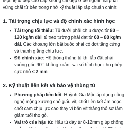
Một hệ tủ bếp cao cấp không chỉ đẹp ở bề ngoài mà phải
vững chãi từ bên trong nhờ kỹ thuật lắp ráp chuẩn chỉnh:
1. Tải trọng chịu lực và độ chính xác hình học
Tải trọng tối thiểu:
Tủ dưới phải chịu được từ
80 –
120 kg/m dài
; tủ treo tường phải đạt từ
60 – 80 kg/m
dài
. Các khoang lớn bắt buộc phải có đợt tăng cứng
và thanh giằng chịu lực.
Độ chính xác:
Hệ thống thùng tủ khi lắp đặt phải
vuông góc 90°, không xoắn, sai số hình học cho phép
cực nhỏ
≤ 2 mm
.
2. Kỹ thuật liên kết và bảo vệ thùng tủ
Phương pháp liên kết:
Huỳnh Gia Mộc áp dụng công
nghệ mộng xương chó giấu vít, chốt liên kết âm hoặc
chốt cam chịu lực cao thay vì bắn vít thẳng thô sơ làm
giảm tuổi thọ gỗ.
Vai trò của hậu tủ:
Hậu tủ dày từ 8-12mm giúp chống