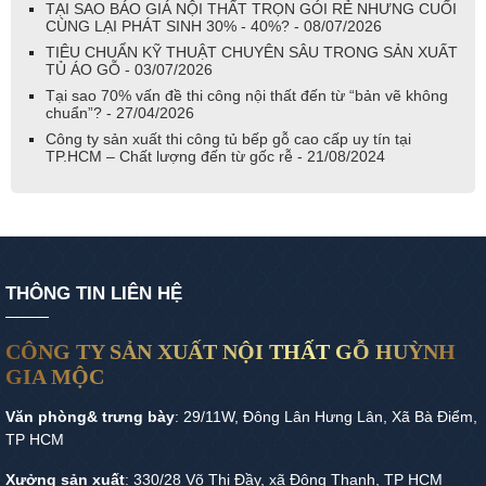
TẠI SAO BÁO GIÁ NỘI THẤT TRỌN GÓI RẺ NHƯNG CUỐI
CÙNG LẠI PHÁT SINH 30% - 40%? - 08/07/2026
TIÊU CHUẨN KỸ THUẬT CHUYÊN SÂU TRONG SẢN XUẤT
TỦ ÁO GỖ - 03/07/2026
Tại sao 70% vấn đề thi công nội thất đến từ “bản vẽ không
chuẩn”? - 27/04/2026
Công ty sản xuất thi công tủ bếp gỗ cao cấp uy tín tại
TP.HCM – Chất lượng đến từ gốc rễ - 21/08/2024
THÔNG TIN LIÊN HỆ
CÔNG TY SẢN XUẤT NỘI THẤT GỖ HUỲNH
GIA MỘC
Văn phòng& trưng bày
: 29/11W, Đông Lân Hưng Lân, Xã Bà Điểm,
TP HCM
Xưởng sản xuất
: 330/28 Võ Thị Đầy, xã Đông Thạnh, TP HCM