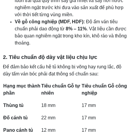
luôn trải qua quy trình sấy gia nhiệt và sấy hơi nước
nghiêm ngặt trước khi đưa vào sản xuất để phù hợp
với thời tiết từng vùng miền.
Về gỗ công nghiệp (MDF, HDF):
Độ ẩm ván tiêu
chuẩn phải dao động từ
8% – 11%
. Vật liệu cần được
bảo quan nghiêm ngặt trong kho kín, khô ráo và thông
thoáng.
2. Tiêu chuẩn độ dày vật liệu chịu lực
Để đảm bảo kết cấu hệ tủ không bị võng hay rung lắc, độ
dày tấm ván bóc phải đạt thông số chuẩn sau:
Hạng mục thành
Tiêu chuẩn Gỗ tự
Tiêu chuẩn Gỗ công
phần
nhiên
nghiệp
Thùng tủ
18 mm
17 mm
Đố cánh tủ
22 mm
17 mm
Pano cánh tủ
12 mm
17 mm