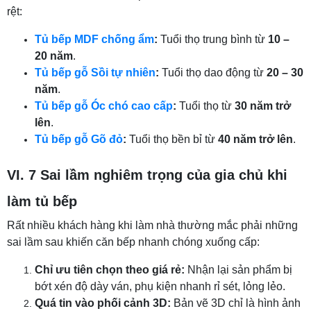
rệt:
Tủ bếp MDF chống ẩm
:
Tuổi thọ trung bình từ
10 –
20 năm
.
Tủ bếp gỗ Sồi tự nhiên
:
Tuổi thọ dao động từ
20 – 30
năm
.
Tủ bếp gỗ Óc chó cao cấp
:
Tuổi thọ từ
30 năm trở
lên
.
Tủ bếp gỗ Gõ đỏ
:
Tuổi thọ bền bỉ từ
40 năm trở lên
.
VI. 7 Sai lầm nghiêm trọng của gia chủ khi
làm tủ bếp
Rất nhiều khách hàng khi làm nhà thường mắc phải những
sai lầm sau khiến căn bếp nhanh chóng xuống cấp:
Chỉ ưu tiên chọn theo giá rẻ:
Nhận lại sản phẩm bị
bớt xén độ dày ván, phụ kiện nhanh rỉ sét, lỏng lẻo.
Quá tin vào phối cảnh 3D:
Bản vẽ 3D chỉ là hình ảnh