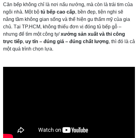
Căn bếp không chỉ là nơi nấu nướng, mà còn là trái tim của
ngôi nhà. Một bộ
tủ bếp cao cấp
, bền đẹp, tiện nghi sẽ
nâng tầm không gian sống và thể hiện gu thẩm mỹ của gia
chủ. Tại TP.HCM, không thiếu đơn vị đóng tủ bếp gỗ –
nhưng để tìm một công ty/
xưởng sản xuất và thi công
trực tiếp
,
uy tín – đúng giá – đúng chất lượng
, thì đó là cả
một quá trình chọn lựa.