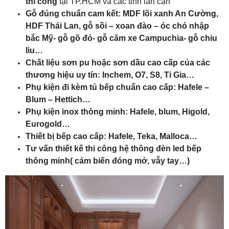
thi công
tại TP.HCM và các tỉnh lân cận
Gỗ đúng chuẩn cam kết: MDF lõi xanh An Cường,
HDF Thái Lan, gỗ sồi – xoan đào – óc chó nhập
bắc Mỹ- gỗ gõ đỏ- gỗ căm xe Campuchia- gỗ chiu
liu…
Chất liệu sơn pu hoặc sơn dầu cao cấp của các
thương hiệu uy tín: Inchem, O7, S8, Ti Gia…
Phụ kiện đi kèm tủ bếp chuẩn cao cấp: Hafele –
Blum – Hettich…
Phụ kiện inox thông minh: Hafele, blum, Higold,
Eurogold…
Thiết bị bếp cao cấp: Hafele, Teka, Malloca…
Tư vấn thiết kế thi công hệ thông đèn led bếp
thông minh( cảm biến đóng mở, vẫy tay…)