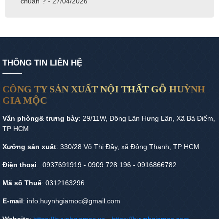
chuẩn”? - 27/04/2026
THÔNG TIN LIÊN HỆ
CÔNG TY SẢN XUẤT NỘI THẤT GỖ HUỲNH
GIA MỘC
Văn phòng& trưng bày
: 29/11W, Đông Lân Hưng Lân, Xã Bà Điểm,
TP HCM
Xưởng sản xuất
: 330/28 Võ Thị Đầy, xã Đông Thạnh, TP HCM
Điện thoại
: 0937691919 - 0909 728 196 - 0916866782
Mã số Thuế
: 0312163296
E-mail
: info.huynhgiamoc@gmail.com