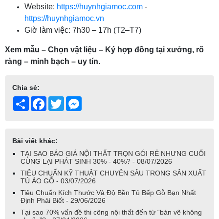
Website:
https://huynhgiamoc.com
-
https://huynhgiamoc.vn
Giờ làm việc: 7h30 – 17h (T2–T7)
Xem mẫu – Chọn vật liệu – Ký hợp đồng tại xưởng, rõ
ràng – minh bạch – uy tín.
Chia sẻ:
Share
Facebook
Twitter
Messenger
Bài viết khác:
TẠI SAO BÁO GIÁ NỘI THẤT TRỌN GÓI RẺ NHƯNG CUỐI
CÙNG LẠI PHÁT SINH 30% - 40%? - 08/07/2026
TIÊU CHUẨN KỸ THUẬT CHUYÊN SÂU TRONG SẢN XUẤT
TỦ ÁO GỖ - 03/07/2026
Tiêu Chuẩn Kích Thước Và Độ Bền Tủ Bếp Gỗ Bạn Nhất
Định Phải Biết - 29/06/2026
Tại sao 70% vấn đề thi công nội thất đến từ “bản vẽ không