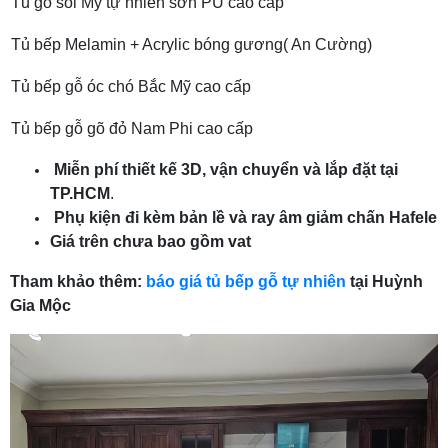
Tủ gỗ sồi Mỹ tự nhiên sơn PU cao cấp
Tủ bếp Melamin + Acrylic bóng gương( An Cường)
Tủ bếp gỗ óc chó Bắc Mỹ cao cấp
Tủ bếp gỗ gõ đỏ Nam Phi cao cấp
Miễn phí thiết kế 3D, vận chuyển và lắp đặt tại
TP.HCM
.
Phụ kiện đi kèm bản lề và ray âm giảm chấn Hafele
Giá trên chưa bao gồm vat
Tham khảo thêm:
báo giá tủ bếp gỗ tự nhiên
tại Huỳnh
Gia Mộc