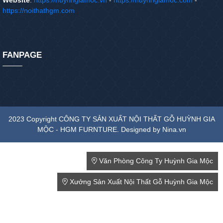
Website
:
https://huynhgiamoc.vn
-
https://huynhgiamoc.com
-
https://noithathgm.com
FANPAGE
2023 Copyright CÔNG TY SẢN XUẤT NỘI THẤT GỖ HUỲNH GIA
MỘC - HGM FURNTURE. Designed by Nina.vn
Văn Phòng Công Ty Huỳnh Gia Mộc
Xưởng Sản Xuất Nội Thất Gỗ Huỳnh Gia Mộc