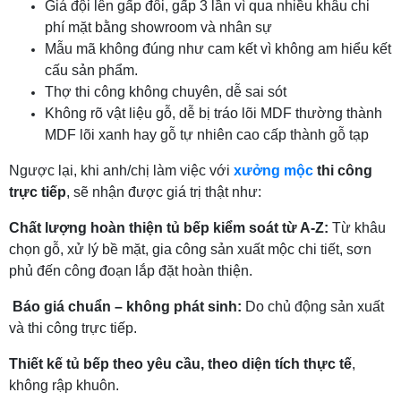
Giá đội lên gấp đôi, gấp 3 lần vì qua nhiều khâu chi
phí mặt bằng showroom và nhân sự
Mẫu mã không đúng như cam kết vì không am hiểu kết
cấu sản phẩm.
Thợ thi công không chuyên, dễ sai sót
Không rõ vật liệu gỗ, dễ bị tráo lõi MDF thường thành
MDF lõi xanh hay gỗ tự nhiên cao cấp thành gỗ tạp
Ngược lại, khi anh/chị làm việc với
xưởng mộc
thi công
trực tiếp
, sẽ nhận được giá trị thật như:
Chất lượng hoàn thiện tủ bếp kiểm soát từ A-Z:
Từ khâu
chọn gỗ, xử lý bề mặt, gia công sản xuất mộc chi tiết, sơn
phủ đến công đoạn lắp đặt hoàn thiện.
Báo giá chuẩn – không phát sinh:
Do chủ động sản xuất
và thi công trực tiếp.
Thiết kế tủ bếp theo yêu cầu, theo diện tích thực tế
,
không rập khuôn.