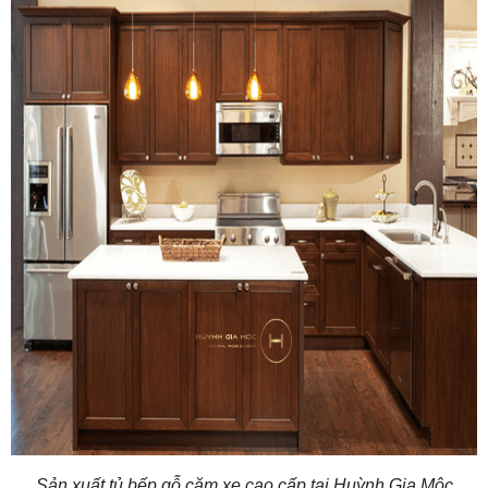
Sản xuất tủ bếp gỗ căm xe cao cấp tại Huỳnh Gia Mộc