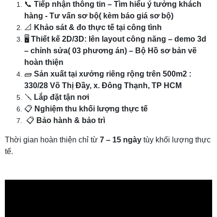
📞
Tiếp nhận thông tin – Tìm hiểu ý tưởng khách
hàng - Tư vấn sơ bộ( kèm báo giá sơ bộ)
📐
Khảo sát & đo thực tế tại công tình
🖥️
Thiết kế 2D/3D: lên layout công năng – demo 3d
– chỉnh sửa( 03 phương án) – Bộ Hồ sơ bản vẽ
hoàn thiện
🧱
Sản xuất tại xưởng riêng rộng trên 500m2 :
330/28 Võ Thị Đầy, x. Đông Thạnh, TP HCM
🪛
Lắp đặt tận nơi
📋
Nghiệm thu khối lượng thực tế
📋
Bảo hành & bảo trì
Thời gian hoàn thiện chỉ từ
7 – 15 ngày
tùy khối lượng thực
tế.