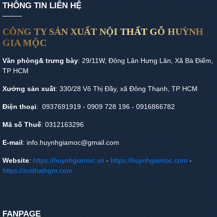
THÔNG TIN LIÊN HỆ
CÔNG TY SẢN XUẤT NỘI THẤT GỖ HUỲNH
GIA MỘC
Văn phòng& trưng bày
: 29/11W, Đông Lân Hưng Lân, Xã Bà Điểm,
TP HCM
Xưởng sản xuất
: 330/28 Võ Thị Đầy, xã Đông Thạnh, TP HCM
Điện thoại
: 0937691919 - 0909 728 196 - 0916866782
Mã số Thuế
: 0312163296
E-mail
: info.huynhgiamoc@gmail.com
Website
:
https://huynhgiamoc.vn
-
https://huynhgiamoc.com
-
https://noithathgm.com
FANPAGE