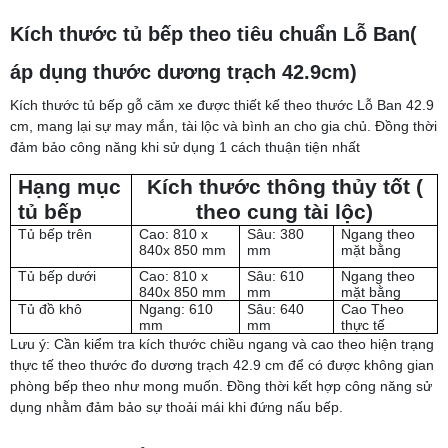
Kích thước tủ bếp theo tiêu chuẩn Lỗ Ban(
áp dụng thước dương trạch 42.9cm)
Kích thước tủ bếp gỗ căm xe được thiết kế theo thước Lỗ Ban 42.9
cm, mang lại sự may mắn, tài lộc và bình an cho gia chủ. Đồng thời
đảm bảo công năng khi sử dụng 1 cách thuận tiện nhất
Hạng mục
Kích thước thông thủy tốt (
tủ bếp
theo cung tài lộc)
Tủ bếp trên
Cao: 810 x
Sâu: 380
Ngang theo
840x 850 mm
mm
mặt bằng
Tủ bếp dưới
Cao: 810 x
Sâu: 610
Ngang theo
840x 850 mm
mm
mặt bằng
Tủ đồ khô
Ngang: 610
Sâu: 640
Cao Theo
mm
mm
thực tế
Lưu ý: Cần kiểm tra kích thước chiều ngang và cao theo hiện trạng
thực tế theo thước đo dương trạch 42.9 cm để có được không gian
phòng bếp theo như mong muốn. Đồng thời kết hợp công năng sử
dụng nhằm đảm bảo sự thoải mái khi đứng nấu bếp.