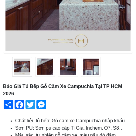
Báo Giá Tủ Bếp Gỗ Căm Xe Campuchia Tại TP HCM
2026
Share
Facebook
Twitter
Messenger
Chất liệu tủ bếp: Gỗ căm xe Campuchia nhập khẩu
Sơn PU: Sơn pu cao cấp Ti Gia, Inchem, O7, S8…
Màu sắc: tự nhiên gỗ căm xe, màu nâu đỏ đậm