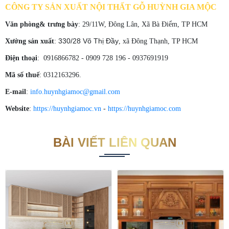
CÔNG TY SẢN XUẤT NỘI THẤT GỖ HUỲNH GIA MỘC
Văn phòng& trưng bày
: 29/11W, Đông Lân, Xã Bà Điểm, TP HCM
330/28 Võ Thị Đầy
Xưởng sản xuất
:
, xã Đông Thạnh, TP HCM
Điện thoại
: 0916866782 - 0909 728 196 - 0937691919
Mã số thuế
: 0312163296.
E-mail
:
info.huynhgiamoc@gmail.com
Website
:
https://huynhgiamoc.vn
-
https://huynhgiamoc.com
BÀI VIẾT LIÊN QUAN