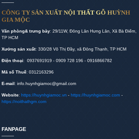
CÔNG TY SẢN XUẤT NỘI THẤT GỖ HUỲNH
GIA MỘC
Văn phòng& trưng bày
: 29/11W, Đông Lân Hưng Lân, Xã Bà Điểm,
TP HCM
Xưởng sản xuất
: 330/28 Võ Thị Đầy, xã Đông Thạnh, TP HCM
Điện thoại
: 0937691919 - 0909 728 196 - 0916866782
Mã số Thuế
: 0312163296
E-mail
: info.huynhgiamoc@gmail.com
Website
:
https://huynhgiamoc.vn
-
https://huynhgiamoc.com
-
https://noithathgm.com
FANPAGE