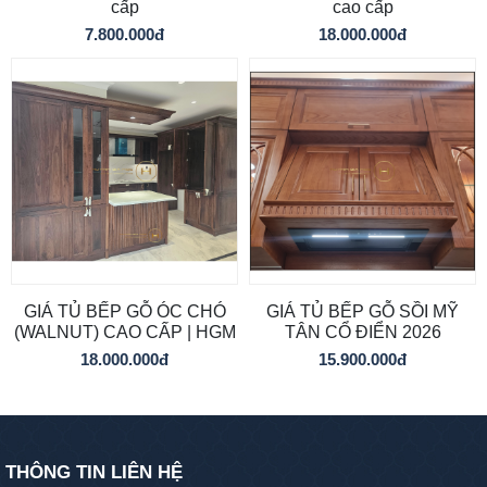
cấp
cao cấp
7.800.000đ
18.000.000đ
GIÁ TỦ BẾP GỖ ÓC CHÓ
GIÁ TỦ BẾP GỖ SỒI MỸ
(WALNUT) CAO CẤP | HGM
TÂN CỔ ĐIỂN 2026
18.000.000đ
15.900.000đ
THÔNG TIN LIÊN HỆ