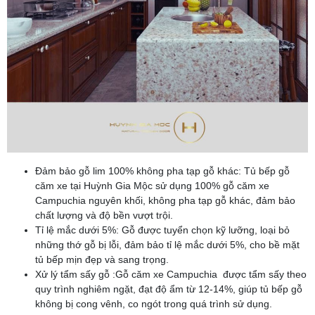
Đảm bảo gỗ lim 100% không pha tạp gỗ khác: Tủ bếp gỗ
căm xe tại Huỳnh Gia Mộc sử dụng 100% gỗ căm xe
Campuchia nguyên khối, không pha tạp gỗ khác, đảm bảo
chất lượng và độ bền vượt trội.
Tỉ lệ mắc dưới 5%: Gỗ được tuyển chọn kỹ lưỡng, loại bỏ
những thớ gỗ bị lỗi, đảm bảo tỉ lệ mắc dưới 5%, cho bề mặt
tủ bếp mịn đẹp và sang trọng.
Xử lý tẩm sấy gỗ :Gỗ căm xe Campuchia được tẩm sấy theo
quy trình nghiêm ngặt, đạt độ ẩm từ 12-14%, giúp tủ bếp gỗ
không bị cong vênh, co ngót trong quá trình sử dụng.