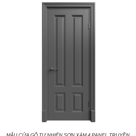
MẪU CỬA GỖ TỰ NHIÊN SƠN XÁM 4 PANEL TRUYỀN