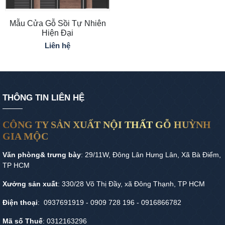
Mẫu Cửa Gỗ Sồi Tự Nhiên
Hiện Đại
Liên hệ
THÔNG TIN LIÊN HỆ
CÔNG TY SẢN XUẤT NỘI THẤT GỖ HUỲNH
GIA MỘC
Văn phòng& trưng bày
: 29/11W, Đông Lân Hưng Lân, Xã Bà Điểm,
TP HCM
Xưởng sản xuất
: 330/28 Võ Thị Đầy, xã Đông Thạnh, TP HCM
Điện thoại
: 0937691919 - 0909 728 196 - 0916866782
Mã số Thuế
: 0312163296