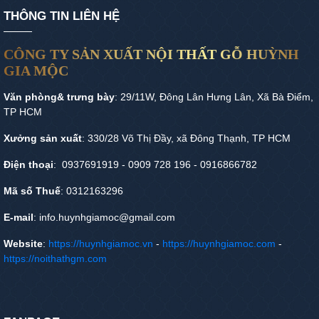
THÔNG TIN LIÊN HỆ
CÔNG TY SẢN XUẤT NỘI THẤT GỖ HUỲNH
GIA MỘC
Văn phòng& trưng bày
: 29/11W, Đông Lân Hưng Lân, Xã Bà Điểm,
TP HCM
Xưởng sản xuất
: 330/28 Võ Thị Đầy, xã Đông Thạnh, TP HCM
Điện thoại
: 0937691919 - 0909 728 196 - 0916866782
Mã số Thuế
: 0312163296
E-mail
: info.huynhgiamoc@gmail.com
Website
:
https://huynhgiamoc.vn
-
https://huynhgiamoc.com
-
https://noithathgm.com