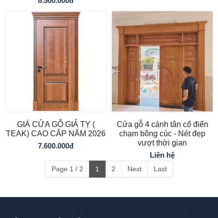
8.500.000đ
GIÁ CỬA GỖ GIẢ TỴ (
Cửa gỗ 4 cánh tân cổ điển
TEAK) CAO CẤP NĂM 2026
chạm bông cúc - Nét đẹp
vượt thời gian
7.600.000đ
Liên hệ
Page 1 / 2
1
2
Next
Last