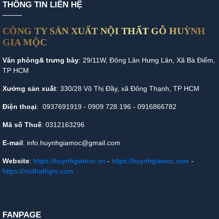
THÔNG TIN LIÊN HỆ
CÔNG TY SẢN XUẤT NỘI THẤT GỖ HUỲNH
GIA MỘC
Văn phòng& trưng bày
: 29/11W, Đông Lân Hưng Lân, Xã Bà Điểm,
TP HCM
Xưởng sản xuất
: 330/28 Võ Thị Đầy, xã Đông Thạnh, TP HCM
Điện thoại
: 0937691919 - 0909 728 196 - 0916866782
Mã số Thuế
: 0312163296
E-mail
: info.huynhgiamoc@gmail.com
Website
:
https://huynhgiamoc.vn
-
https://huynhgiamoc.com
-
https://noithathgm.com
FANPAGE