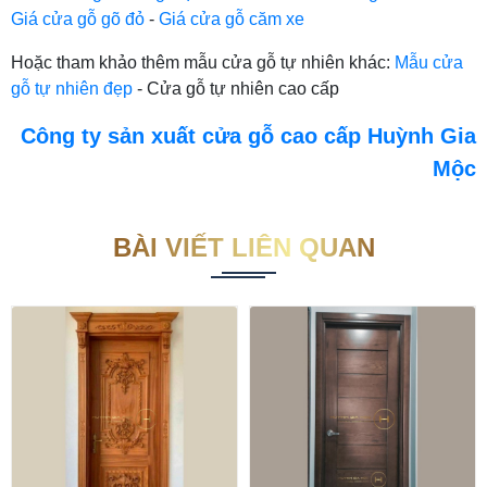
Giá cửa gỗ gõ đỏ
-
Giá cửa gỗ căm xe
Hoặc tham khảo thêm mẫu cửa gỗ tự nhiên khác:
Mẫu cửa
gỗ tự nhiên đẹp
- Cửa gỗ tự nhiên cao cấp
Công ty sản xuất cửa gỗ cao cấp Huỳnh Gia
Mộc
BÀI VIẾT LIÊN QUAN