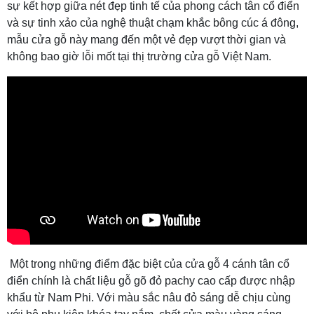
sự kết hợp giữa nét đẹp tinh tế của phong cách tân cổ điển
và sự tinh xảo của nghệ thuật chạm khắc bông cúc á đông,
mẫu cửa gỗ này mang đến một vẻ đẹp vượt thời gian và
không bao giờ lỗi mốt tại thị trường cửa gỗ Việt Nam.
Một trong những điểm đặc biệt của cửa gỗ 4 cánh tân cổ
điển chính là chất liệu gỗ gõ đỏ pachy cao cấp được nhập
khẩu từ Nam Phi. Với màu sắc nâu đỏ sáng dễ chịu cùng