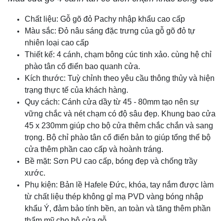
Chất liệu: Gỗ gõ đỏ Pachy nhập khẩu cao cấp
Màu sắc: Đỏ nâu sáng đặc trưng của gỗ gõ đỏ tự
nhiên loại cao cấp
Thiết kế: 4 cánh, chạm bông cúc tinh xảo. cùng hệ chỉ
phào tân cổ điển bao quanh cửa.
Kích thước: Tuỳ chỉnh theo yêu cầu thông thủy và hiện
trạng thực tế của khách hàng.
Quy cách: Cánh cửa dầy từ 45 - 80mm tạo nên sự
vững chắc và nét chạm có độ sâu đẹp. Khung bao cửa
45 x 230mm giúp cho bộ cửa thêm chắc chắn và sang
trọng. Bộ chỉ phào tân cổ điển bản to giúp tổng thể bộ
cửa thêm phần cao cấp và hoành tráng.
Bề mặt: Sơn PU cao cấp, bóng đẹp và chống trầy
xước.
Phụ kiện: Bản lề Hafele Đức, khóa, tay nắm được làm
từ chất liệu thép không gỉ mạ PVD vàng bóng nhập
khẩu Ý, đảm bảo tính bền, an toàn và tăng thêm phần
thẩm mỹ cho bộ cửa gỗ